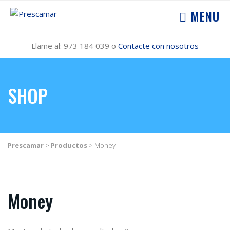
MENU
Llame al: 973 184 039 o
Contacte con nosotros
SHOP
Prescamar
>
Productos
>
Money
Money