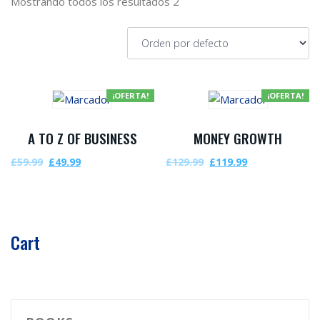
Mostrando todos los resultados 2
¡OFERTA!
¡OFERTA!
A TO Z OF BUSINESS
MONEY GROWTH
£
59.99
£
49.99
£
129.99
£
119.99
Cart