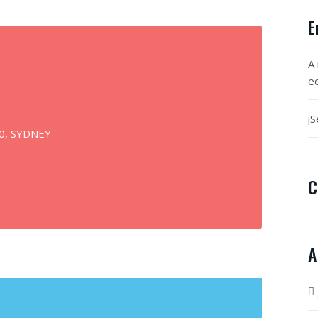
E
A
e
¡S
00, SYDNEY
C
A