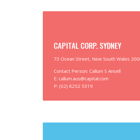
CAPITAL CORP. SYDNEY
73 Ocean Street, New South Wales 20
Contact Person: Callum S Ansell
E: callum.aus@capital.com
P: (02) 8252 5319