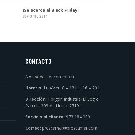
¡Se acerca el Black Friday!
JUNIO 15, 2017
CONTACTO
Nos podeis encontrar en:
Horario:
Lun-Vier 8 – 13 h | 16 – 20 h
Dirección:
Polígon Industrial El Segre;
Parcela 303-A. Lleida. 25191
Servicio al cliente:
973 184 039
Correo:
prescamar@prescamar.com