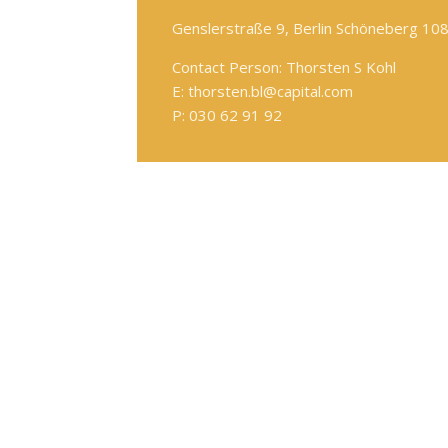
Genslerstraße 9, Berlin Schöneberg 10
Contact Person: Thorsten S Kohl
E: thorsten.bl@capital.com
P: 030 62 91 92