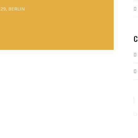
829, BERLIN
C