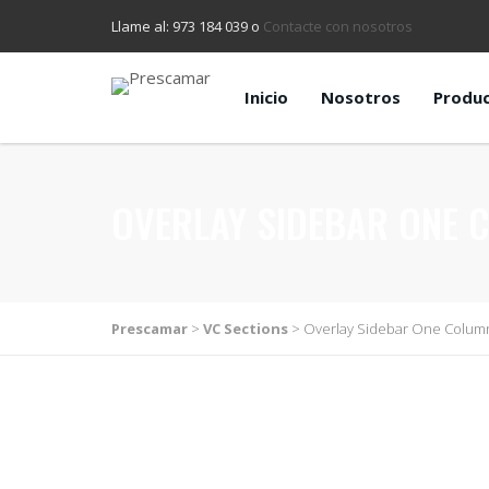
Llame al: 973 184 039 o
Contacte con nosotros
Inicio
Nosotros
Produ
OVERLAY SIDEBAR ONE 
Prescamar
>
VC Sections
>
Overlay Sidebar One Colum