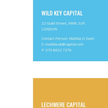
WILD KEY CAPITAL
22 Guild Street, NW8 2UP,
LONDON
Contact Person: Matilda O Dunn
E: matilda.uk@capital.com
P: 070 8652 7276
LECHMERE CAPITAL